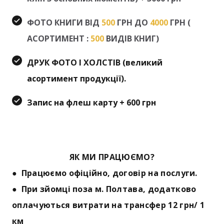
ФОТО КНИГИ ВІД
500
ГРН ДО
4000
ГРН (
АСОРТИМЕНТ :
500
ВИДІВ КНИГ)
ДРУК ФОТО І ХОЛСТІВ (великий
асортимент продукції).
Запис на флеш карту + 600 грн
ЯК МИ ПРАЦЮЄМО?
● Працюємо офіційно, договір на послуги.
● При зйомці поза м. Полтава, додатково
оплачуються витрати на трансфер 12 грн/ 1
км