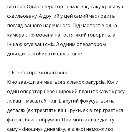
вівтаря. Один оператор знімає вас, таку красиву і
схвильовану. А другий у цей самий час ловить
погляд вашого нареченого. Під час тостів одна
камера спрямована на гостя, який говорить, а
інша фіксує ваш сміх. З одним оператором
доводиться обирати щось одне.
2. Ефект справжнього кіно
Кіно завжди знімається з кількох ракурсів. Коли
один оператор бере широкий план (показує красу
локації, масштаб події), другий фокусується на
деталях (як тремтять ваші руки, як вітер грається
фатою, блиск обручок). При монтажі це дає ту
саму «кіношну» динаміку, від якої неможливо